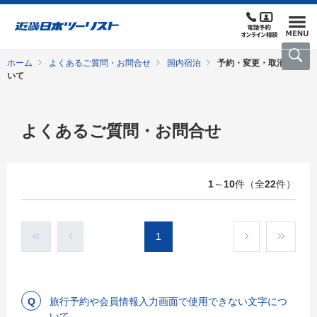
ホーム
よくあるご質問・お問合せ
国内宿泊
予約・変更・取消につ
いて
よくあるご質問・お問合せ
1
～
10
件（全
22
件）
1
旅行予約や会員情報入力画面で使用できない文字につ
いて