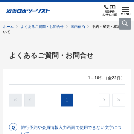
ホーム
よくあるご質問・お問合せ
国内宿泊
予約・変更・取消につ
いて
よくあるご質問・お問合せ
1
～
10
件（全
22
件）
1
旅行予約や会員情報入力画面で使用できない文字につ
いて