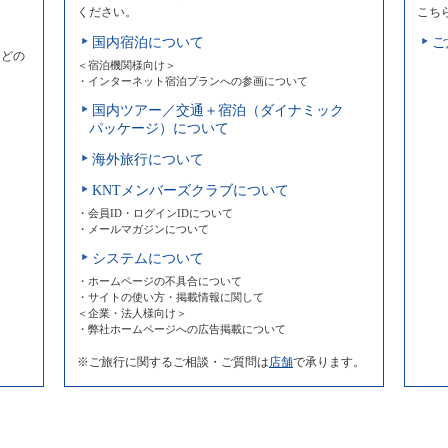
ください。
こち
国内宿泊について
ご
などの
＜宿泊機関様向け＞
・インターネット宿泊プランへの参画について
国内ツアー／交通＋宿泊（ダイナミック
パッケージ）について
海外旅行について
KNTメンバーズクラブについて
・会員ID・ログインIDについて
・メールマガジンについて
システムについて
・ホームページの不具合について
・サイトの使い方・掲載情報に関して
＜企業・法人様向け＞
・弊社ホームページへの広告掲載について
※ご旅行に関するご相談・ご質問は
店舗
で承ります。