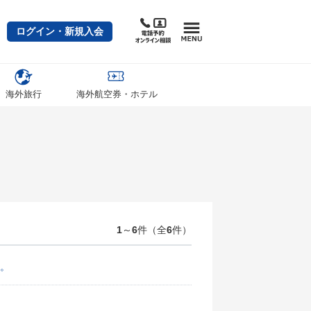
ログイン・新規入会
海外旅行
海外航空券・ホテル
1
～
6
件（全
6
件）
。