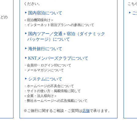
ください。
こち
国内宿泊について
ご
などの
＜宿泊機関様向け＞
・インターネット宿泊プランへの参画について
国内ツアー／交通＋宿泊（ダイナミック
パッケージ）について
海外旅行について
KNTメンバーズクラブについて
・会員ID・ログインIDについて
・メールマガジンについて
システムについて
・ホームページの不具合について
・サイトの使い方・掲載情報に関して
＜企業・法人様向け＞
・弊社ホームページへの広告掲載について
※ご旅行に関するご相談・ご質問は
店舗
で承ります。