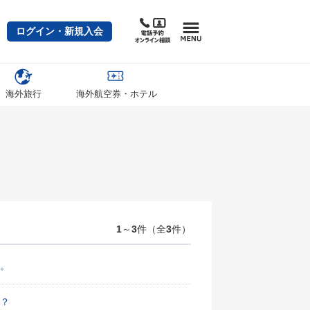
ログイン・新規入会
海外旅行
海外航空券・ホテル
1
～
3
件（全
3
件）
。
？