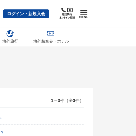
ログイン・新規入会
海外旅行
海外航空券・ホテル
1
～
3
件（全
3
件）
。
？