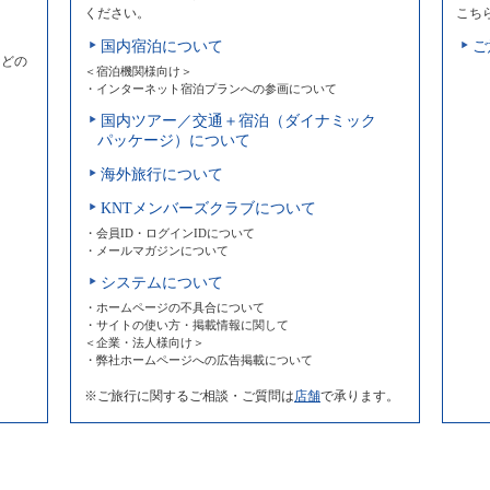
ください。
こち
国内宿泊について
ご
などの
＜宿泊機関様向け＞
・インターネット宿泊プランへの参画について
国内ツアー／交通＋宿泊（ダイナミック
パッケージ）について
海外旅行について
KNTメンバーズクラブについて
・会員ID・ログインIDについて
・メールマガジンについて
システムについて
・ホームページの不具合について
・サイトの使い方・掲載情報に関して
＜企業・法人様向け＞
・弊社ホームページへの広告掲載について
※ご旅行に関するご相談・ご質問は
店舗
で承ります。