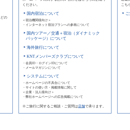
ください。
こち
国内宿泊について
ご
などの
＜宿泊機関様向け＞
・インターネット宿泊プランへの参画について
国内ツアー／交通＋宿泊（ダイナミック
パッケージ）について
海外旅行について
KNTメンバーズクラブについて
・会員ID・ログインIDについて
・メールマガジンについて
システムについて
・ホームページの不具合について
・サイトの使い方・掲載情報に関して
＜企業・法人様向け＞
・弊社ホームページへの広告掲載について
※ご旅行に関するご相談・ご質問は
店舗
で承ります。