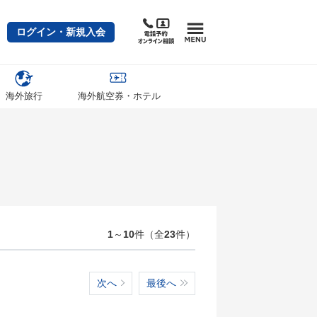
ログイン・新規入会
海外旅行
海外航空券・ホテル
1
～
10
件（全
23
件）
次へ
最後へ