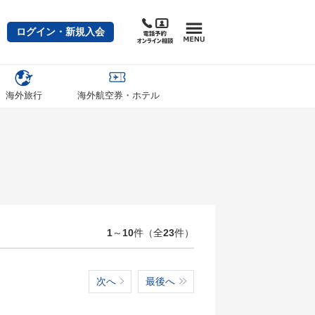
ログイン・新規入会
海外旅行
海外航空券・ホテル
1
～
10
件（全
23
件）
次へ
最後へ