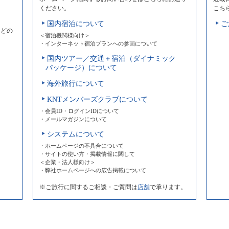
ください。
こち
国内宿泊について
ご
などの
＜宿泊機関様向け＞
・インターネット宿泊プランへの参画について
国内ツアー／交通＋宿泊（ダイナミック
パッケージ）について
海外旅行について
KNTメンバーズクラブについて
・会員ID・ログインIDについて
・メールマガジンについて
システムについて
・ホームページの不具合について
・サイトの使い方・掲載情報に関して
＜企業・法人様向け＞
・弊社ホームページへの広告掲載について
※ご旅行に関するご相談・ご質問は
店舗
で承ります。