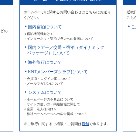
ホームページに関するお問い合わせはこちらにお送り
近畿
ください。
こち
国内宿泊について
ご
などの
＜宿泊機関様向け＞
・インターネット宿泊プランへの参画について
国内ツアー／交通＋宿泊（ダイナミック
パッケージ）について
海外旅行について
KNTメンバーズクラブについて
・会員ID・ログインIDについて
・メールマガジンについて
システムについて
・ホームページの不具合について
・サイトの使い方・掲載情報に関して
＜企業・法人様向け＞
・弊社ホームページへの広告掲載について
※ご旅行に関するご相談・ご質問は
店舗
で承ります。