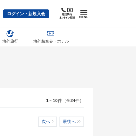
ログイン・新規入会
海外旅行
海外航空券・ホテル
1
～
10
件（全
24
件）
次へ
最後へ