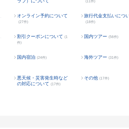
ラブ）について
(11件)
オンライン予約について
旅行代金支払いにつ
(27件)
(18件)
割引クーポンについて
国内ツアー
(1
(56件)
件)
国内宿泊
海外ツアー
(24件)
(31件)
悪天候・災害発生時など
その他
(17件)
の対応について
(17件)