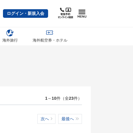
ログイン・新規入会
海外旅行
海外航空券・ホテル
1
～
10
件（全
23
件）
次へ
最後へ