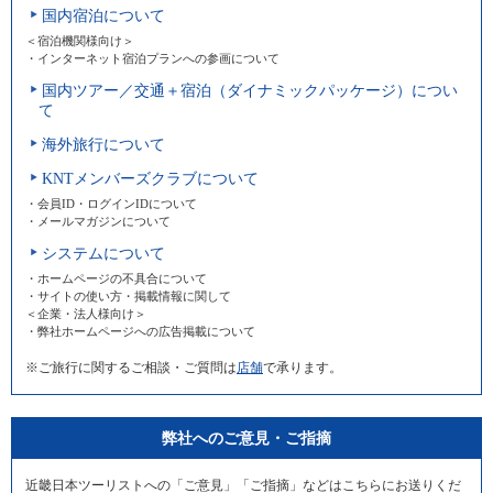
国内宿泊について
＜宿泊機関様向け＞
・インターネット宿泊プランへの参画について
国内ツアー／交通＋宿泊（ダイナミックパッケージ）につい
て
海外旅行について
KNTメンバーズクラブについて
・会員ID・ログインIDについて
・メールマガジンについて
システムについて
・ホームページの不具合について
・サイトの使い方・掲載情報に関して
＜企業・法人様向け＞
・弊社ホームページへの広告掲載について
※ご旅行に関するご相談・ご質問は
店舗
で承ります。
弊社へのご意見・ご指摘
近畿日本ツーリストへの「ご意見」「ご指摘」などはこちらにお送りくだ