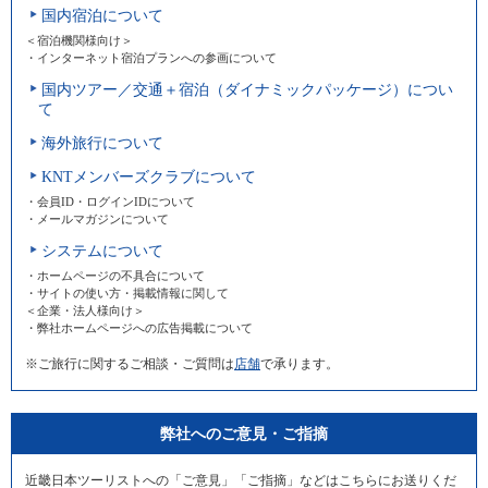
国内宿泊について
＜宿泊機関様向け＞
・インターネット宿泊プランへの参画について
国内ツアー／交通＋宿泊（ダイナミックパッケージ）につい
て
海外旅行について
KNTメンバーズクラブについて
・会員ID・ログインIDについて
・メールマガジンについて
システムについて
・ホームページの不具合について
・サイトの使い方・掲載情報に関して
＜企業・法人様向け＞
・弊社ホームページへの広告掲載について
※ご旅行に関するご相談・ご質問は
店舗
で承ります。
弊社へのご意見・ご指摘
近畿日本ツーリストへの「ご意見」「ご指摘」などはこちらにお送りくだ