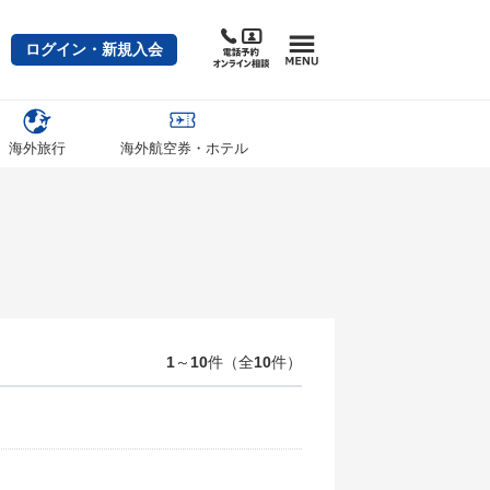
ログイン・新規入会
海外旅行
海外航空券・ホテル
1
～
10
件（全
10
件）