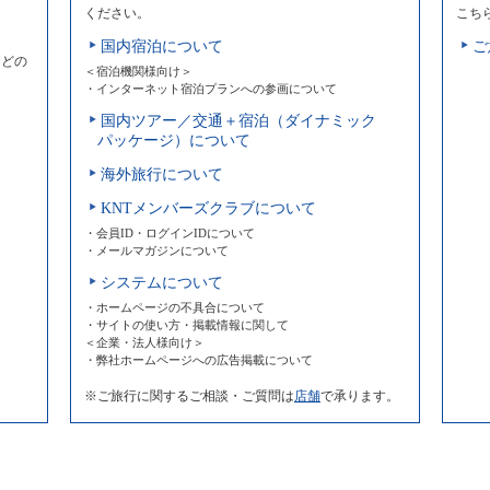
ください。
こち
国内宿泊について
ご
などの
＜宿泊機関様向け＞
・インターネット宿泊プランへの参画について
国内ツアー／交通＋宿泊（ダイナミック
パッケージ）について
海外旅行について
KNTメンバーズクラブについて
・会員ID・ログインIDについて
・メールマガジンについて
システムについて
・ホームページの不具合について
・サイトの使い方・掲載情報に関して
＜企業・法人様向け＞
・弊社ホームページへの広告掲載について
※ご旅行に関するご相談・ご質問は
店舗
で承ります。