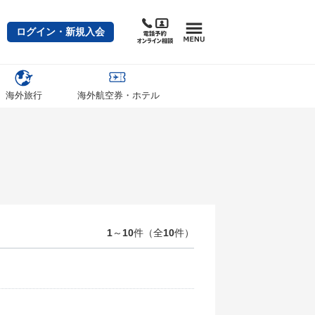
ログイン・新規入会
海外旅行
海外航空券・ホテル
1
～
10
件（全
10
件）