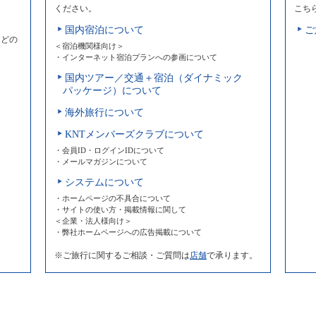
ください。
こち
国内宿泊について
ご
などの
＜宿泊機関様向け＞
・インターネット宿泊プランへの参画について
国内ツアー／交通＋宿泊（ダイナミック
パッケージ）について
海外旅行について
KNTメンバーズクラブについて
・会員ID・ログインIDについて
・メールマガジンについて
システムについて
・ホームページの不具合について
・サイトの使い方・掲載情報に関して
＜企業・法人様向け＞
・弊社ホームページへの広告掲載について
※ご旅行に関するご相談・ご質問は
店舗
で承ります。