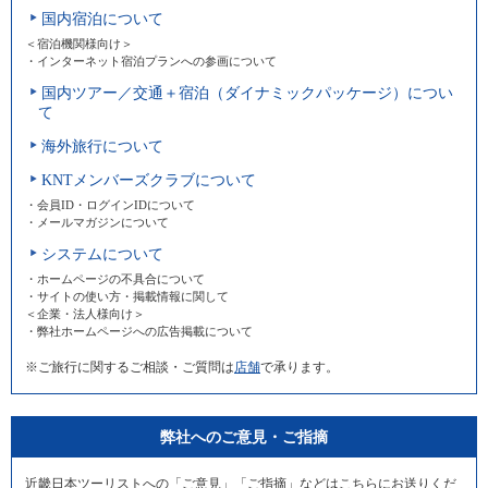
国内宿泊について
＜宿泊機関様向け＞
・インターネット宿泊プランへの参画について
国内ツアー／交通＋宿泊（ダイナミックパッケージ）につい
て
海外旅行について
KNTメンバーズクラブについて
・会員ID・ログインIDについて
・メールマガジンについて
システムについて
・ホームページの不具合について
・サイトの使い方・掲載情報に関して
＜企業・法人様向け＞
・弊社ホームページへの広告掲載について
※ご旅行に関するご相談・ご質問は
店舗
で承ります。
弊社へのご意見・ご指摘
近畿日本ツーリストへの「ご意見」「ご指摘」などはこちらにお送りくだ