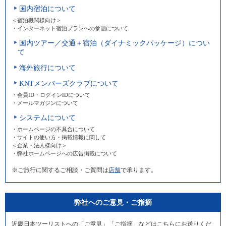
国内宿泊について
＜宿泊機関様向け＞
・インターネット宿泊プランへの参画について
国内ツアー／交通＋宿泊（ダイナミックパッケージ）につい
て
海外旅行について
KNTメンバーズクラブについて
・会員ID・ログインIDについて
・メールマガジンについて
システムについて
・ホームページの不具合について
・サイトの使い方・掲載情報に関して
＜企業・法人様向け＞
・弊社ホームページへの広告掲載について
※ご旅行に関するご相談・ご質問は
店舗
で承ります。
弊社へのご意見・ご指摘
近畿日本ツーリストへの「ご意見」「ご指摘」などはこちらにお送りくだ