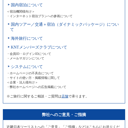
国内宿泊について
＜宿泊機関様向け＞
・インターネット宿泊プランへの参画について
国内ツアー／交通＋宿泊（ダイナミックパッケージ）につい
て
海外旅行について
KNTメンバーズクラブについて
・会員ID・ログインIDについて
・メールマガジンについて
システムについて
・ホームページの不具合について
・サイトの使い方・掲載情報に関して
＜企業・法人様向け＞
・弊社ホームページへの広告掲載について
※ご旅行に関するご相談・ご質問は
店舗
で承ります。
弊社へのご意見・ご指摘
近畿日本ツーリストへの「ご意見」「ご指摘」などはこちらにお送りくだ