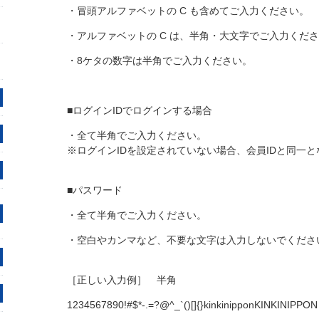
・冒頭アルファベットの C も含めてご入力ください。
・アルファベットの C は、半角・大文字でご入力くだ
・8ケタの数字は半角でご入力ください。
■ログインIDでログインする場合
・全て半角でご入力ください。
※ログインIDを設定されていない場合、会員IDと同一
■パスワード
・全て半角でご入力ください。
・空白やカンマなど、不要な文字は入力しないでくださ
［正しい入力例］ 半角
1234567890!#$*-.=?@^_`()[]{}kinkinipponKINKINIPPON