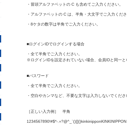
・冒頭アルファベットの C も含めてご入力ください。
・アルファベットの C は、半角・大文字でご入力くだ
・8ケタの数字は半角でご入力ください。
■ログインIDでログインする場合
・全て半角でご入力ください。
※ログインIDを設定されていない場合、会員IDと同一
■パスワード
・全て半角でご入力ください。
・空白やカンマなど、不要な文字は入力しないでくださ
［正しい入力例］ 半角
1234567890!#$*-.=?@^_`()[]{}kinkinipponKINKINIPPON